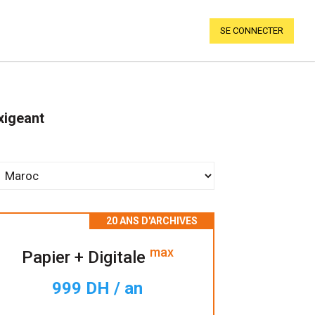
SE CONNECTER
xigeant
max
Papier + Digitale
999 DH / an