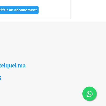
ffrir un abonnement
elquel.ma
5