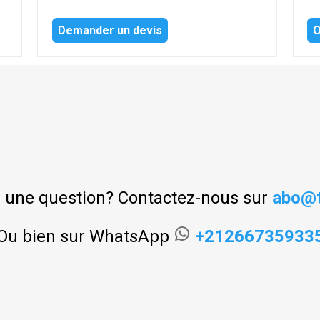
Demander un devis
O
 une question? Contactez-nous sur
abo@t
Ou bien sur WhatsApp
+21266735933