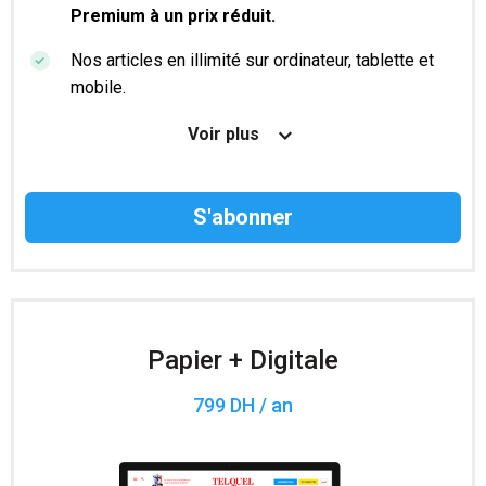
Premium à un prix réduit.
Nos articles en illimité sur ordinateur, tablette et
mobile.
Le magazine TelQuel en numérique avant la sortie
Voir plus
en kiosque.
Des informations confidentielles résérvées aux
abonnés.
Accès à 200 numéros archivés.
Papier + Digitale
799 DH / an