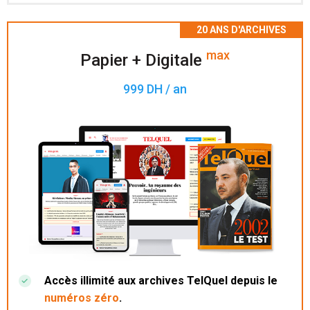
Accès à 200 numéros archivés.
max
Papier + Digitale
999 DH / an
Accès illimité aux archives TelQuel depuis le
numéros zéro
.