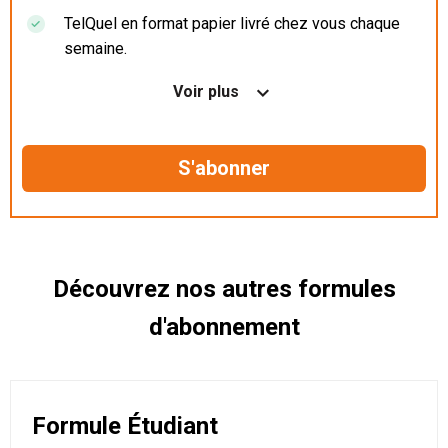
TelQuel en format papier livré chez vous chaque
semaine.
Nos articles en illimité sur ordinateur, tablette et
Voir plus
mobile.
Le magazine TelQuel en numérique avant la sortie
en kiosque.
Des informations confidentielles résérvées aux
abonnés.
Découvrez nos autres formules
d'abonnement
Formule Étudiant