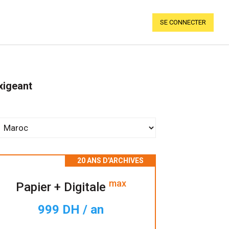
SE CONNECTER
xigeant
max
Papier + Digitale
999 DH / an