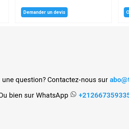
Demander un devis
O
 une question? Contactez-nous sur
abo@t
Ou bien sur WhatsApp
+21266735933