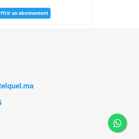
ffrir un abonnement
elquel.ma
5