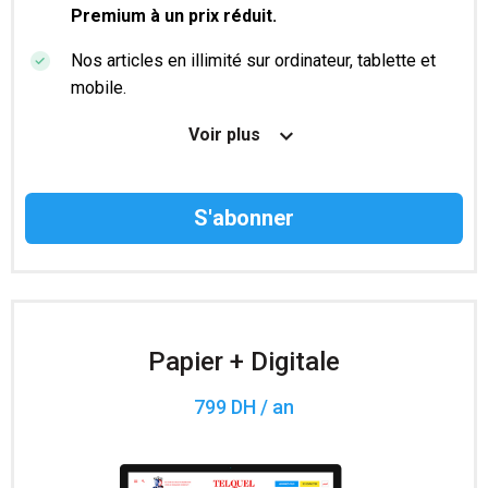
Premium à un prix réduit.
Nos articles en illimité sur ordinateur, tablette et
mobile.
Le magazine TelQuel en numérique avant la sortie
Voir plus
en kiosque.
Des informations confidentielles résérvées aux
abonnés.
Accès à 200 numéros archivés.
Papier + Digitale
799 DH / an