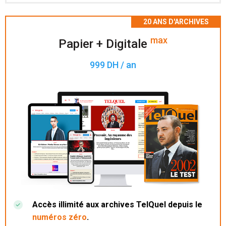
Accès à 200 numéros archivés.
max
Papier + Digitale
999 DH / an
Accès illimité aux archives TelQuel depuis le
numéros zéro
.