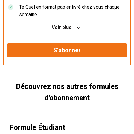
TelQuel en format papier livré chez vous chaque
semaine.
Nos articles en illimité sur ordinateur, tablette et
Voir plus
mobile.
Le magazine TelQuel en numérique avant la sortie
en kiosque.
Des informations confidentielles résérvées aux
abonnés.
Découvrez nos autres formules
d'abonnement
Formule Étudiant