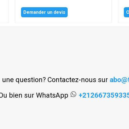
Demander un devis
O
 une question? Contactez-nous sur
abo@t
Ou bien sur WhatsApp
+21266735933