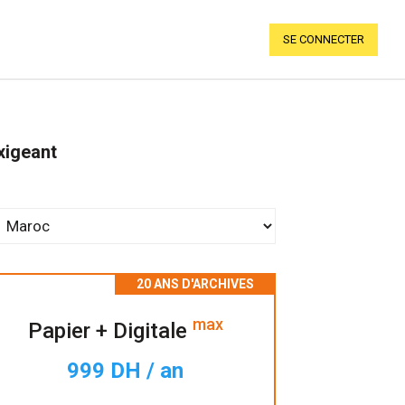
SE CONNECTER
xigeant
max
Papier + Digitale
999 DH / an