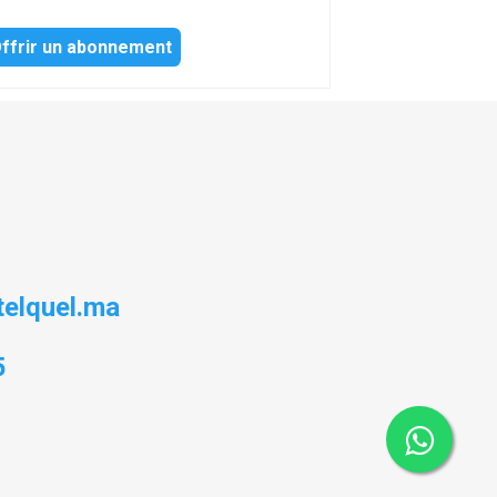
ffrir un abonnement
elquel.ma
5