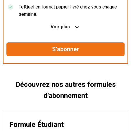
TelQuel en format papier livré chez vous chaque
semaine.
Nos articles en illimité sur ordinateur, tablette et
Voir plus
mobile.
Le magazine TelQuel en numérique avant la sortie
en kiosque.
Des informations confidentielles résérvées aux
abonnés.
Découvrez nos autres formules
d'abonnement
Formule Étudiant