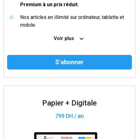
Premium à un prix réduit.
Nos articles en illimité sur ordinateur, tablette et
mobile.
Le magazine TelQuel en numérique avant la sortie
Voir plus
en kiosque.
Des informations confidentielles résérvées aux
abonnés.
Accès à 200 numéros archivés.
Papier + Digitale
799 DH / an