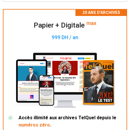
Accès à 200 numéros archivés.
max
Papier + Digitale
999 DH / an
Accès illimité aux archives TelQuel depuis le
numéros zéro
.