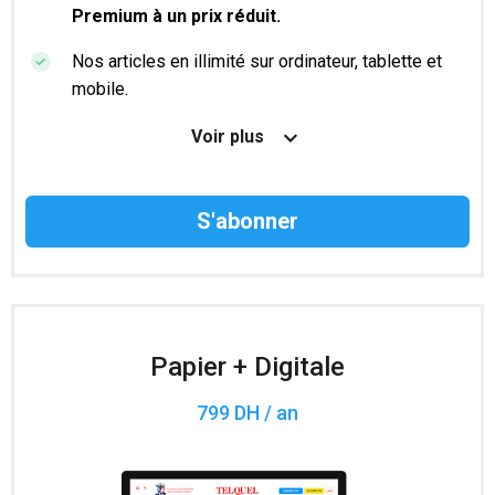
Premium à un prix réduit.
Nos articles en illimité sur ordinateur, tablette et
mobile.
Le magazine TelQuel en numérique avant la sortie
Voir plus
en kiosque.
Des informations confidentielles résérvées aux
abonnés.
Accès à 200 numéros archivés.
Papier + Digitale
799 DH / an