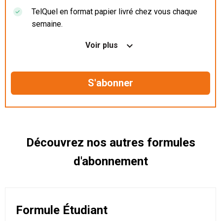
TelQuel en format papier livré chez vous chaque
semaine.
Nos articles en illimité sur ordinateur, tablette et
Voir plus
mobile.
Le magazine TelQuel en numérique avant la sortie
en kiosque.
Des informations confidentielles résérvées aux
abonnés.
Découvrez nos autres formules
d'abonnement
Formule Étudiant