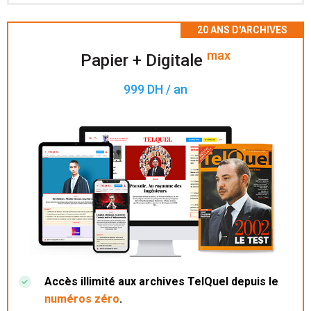
Accès à 200 numéros archivés.
max
Papier + Digitale
999 DH / an
Accès illimité aux archives TelQuel depuis le
numéros zéro
.