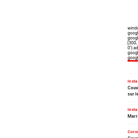
Insta
Couvr
sur l
Insta
Marr
Coro