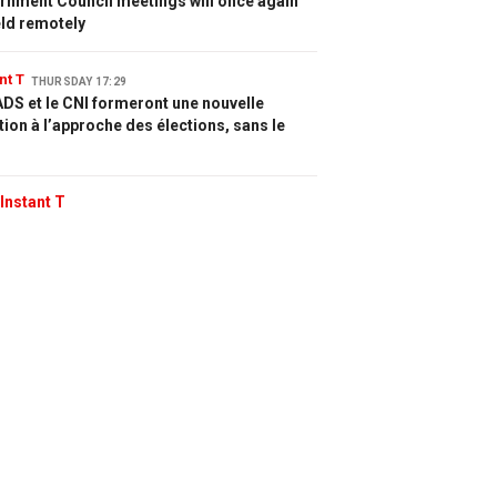
rnment Council meetings will once again
eld remotely
nt T
THURSDAY 17:29
DS et le CNI formeront une nouvelle
tion à l’approche des élections, sans le
Instant T