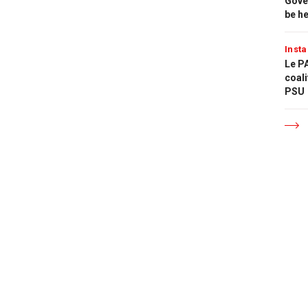
Gove
be h
Insta
Le PA
coali
PSU