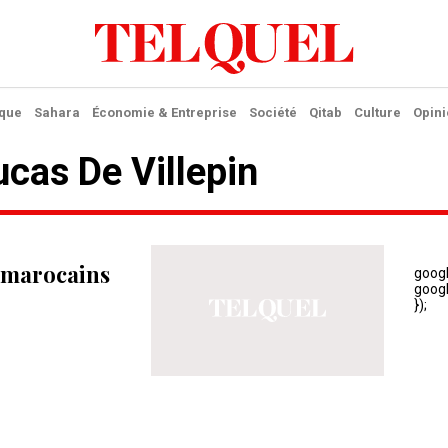
ique
Sahara
Économie & Entreprise
Société
Qitab
Culture
Opini
ucas De Villepin
fs marocains