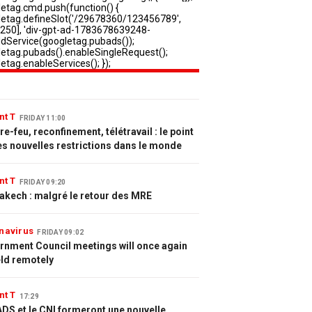
nt T
FRIDAY 11:00
e-feu, reconfinement, télétravail : le point
es nouvelles restrictions dans le monde
nt T
FRIDAY 09:20
akech : malgré le retour des MRE
navirus
FRIDAY 09:02
rnment Council meetings will once again
eld remotely
nt T
17:29
DS et le CNI formeront une nouvelle