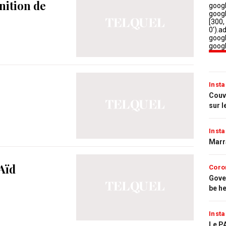
nition de
Insta
Couvr
sur l
Insta
Marr
’Aïd
Coro
Gove
be h
Insta
Le PA