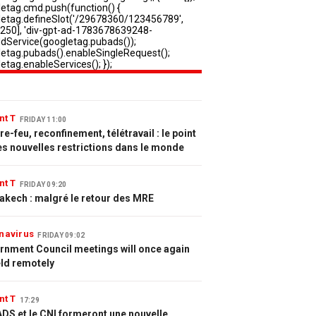
nt T
FRIDAY 11:00
e-feu, reconfinement, télétravail : le point
es nouvelles restrictions dans le monde
nt T
FRIDAY 09:20
akech : malgré le retour des MRE
navirus
FRIDAY 09:02
rnment Council meetings will once again
eld remotely
nt T
17:29
DS et le CNI formeront une nouvelle