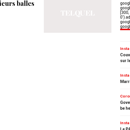
ieurs balles
Insta
Couvr
sur l
Insta
Marr
Coro
Gove
be h
Insta
Le PA