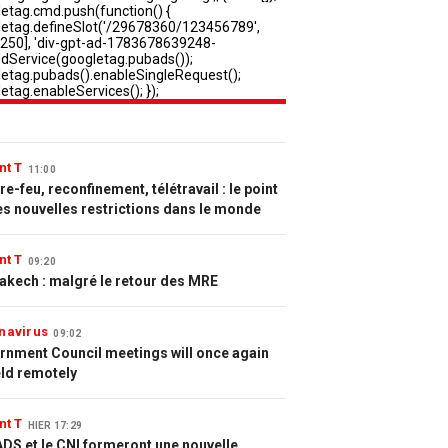
nt T
11:00
e-feu, reconfinement, télétravail : le point
es nouvelles restrictions dans le monde
nt T
09:20
akech : malgré le retour des MRE
navirus
09:02
rnment Council meetings will once again
eld remotely
nt T
HIER 17:29
DS et le CNI formeront une nouvelle