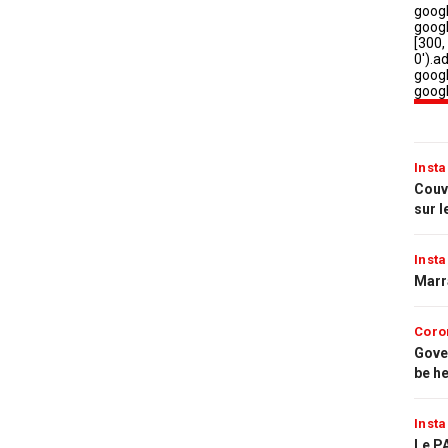
Insta
Couvr
sur l
Insta
Marr
Coro
Gove
be h
Insta
Le PA