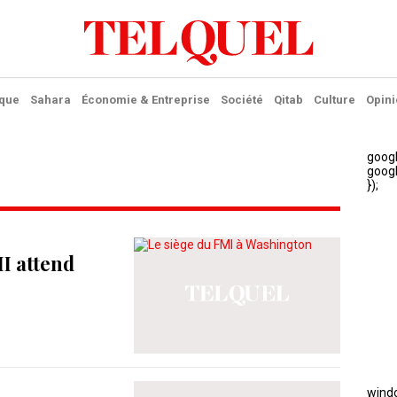
ique
Sahara
Économie & Entreprise
Société
Qitab
Culture
Opini
MI attend