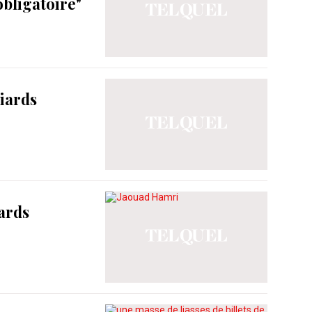
obligatoire"
liards
iards