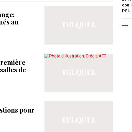
coali
PSU
ange:
ués au
 première
salles de
estions pour