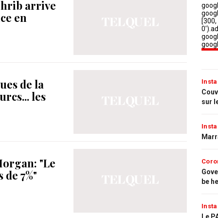
hrib arrive
ce en
ques de la
Insta
Couvr
rcs... les
sur l
Insta
Marr
 Morgan: "Le
Coro
Gove
s de 7%"
be h
Insta
Le PA