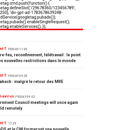
nt T
FRIDAY 11:00
e-feu, reconfinement, télétravail : le point
es nouvelles restrictions dans le monde
nt T
FRIDAY 09:20
akech : malgré le retour des MRE
navirus
FRIDAY 09:02
rnment Council meetings will once again
eld remotely
nt T
17:29
DS et le CNI formeront une nouvelle