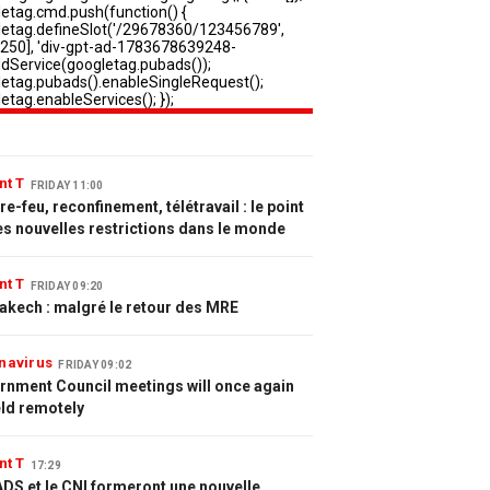
nt T
FRIDAY 11:00
e-feu, reconfinement, télétravail : le point
es nouvelles restrictions dans le monde
nt T
FRIDAY 09:20
akech : malgré le retour des MRE
navirus
FRIDAY 09:02
rnment Council meetings will once again
eld remotely
nt T
17:29
DS et le CNI formeront une nouvelle