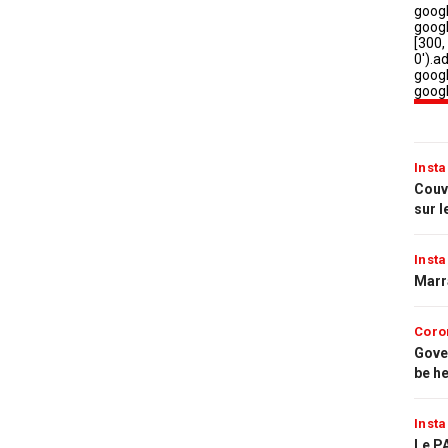
Insta
Couvr
sur l
Insta
Marr
Coro
Gove
be h
Insta
Le PA