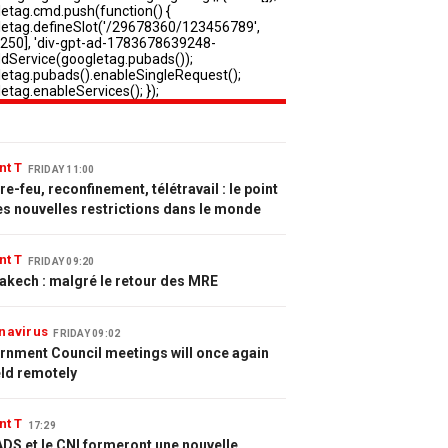
nt T
FRIDAY 11:00
e-feu, reconfinement, télétravail : le point
es nouvelles restrictions dans le monde
nt T
FRIDAY 09:20
akech : malgré le retour des MRE
navirus
FRIDAY 09:02
rnment Council meetings will once again
eld remotely
nt T
17:29
DS et le CNI formeront une nouvelle