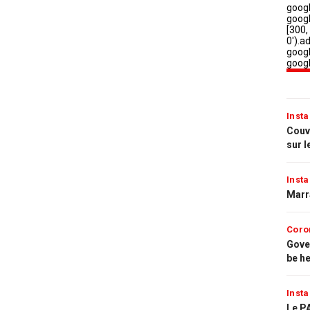
Insta
Couvr
sur l
Insta
Marr
Coro
Gove
be h
Insta
Le PA