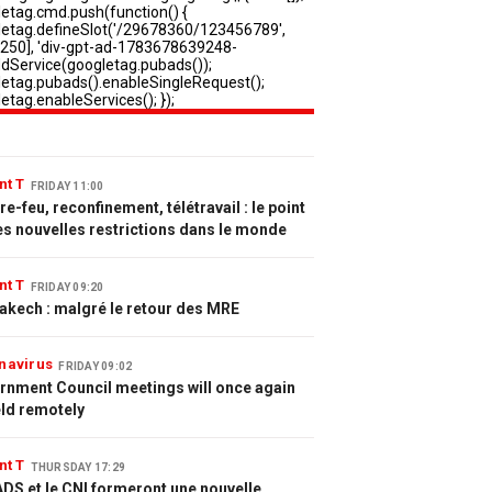
nt T
FRIDAY 11:00
e-feu, reconfinement, télétravail : le point
es nouvelles restrictions dans le monde
nt T
FRIDAY 09:20
akech : malgré le retour des MRE
navirus
FRIDAY 09:02
rnment Council meetings will once again
eld remotely
nt T
THURSDAY 17:29
DS et le CNI formeront une nouvelle