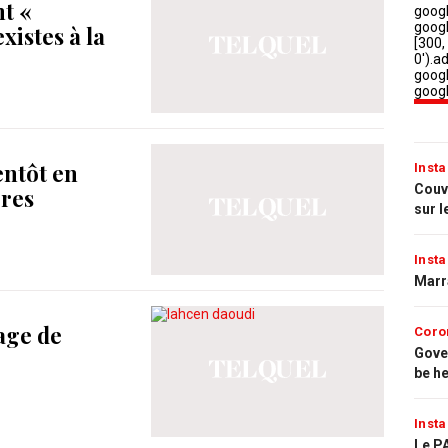
nt «
xistes à la
entôt en
Insta
Couvr
ères
sur l
Insta
Marr
age de
Coro
Gove
be h
Insta
Le PA