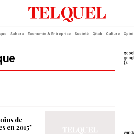
ique
Sahara
Économie & Entreprise
Société
Qitab
Culture
Opini
ique
moins de
es en 2015"