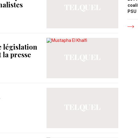
nalistes
coali
PSU
 législation
 la presse
s