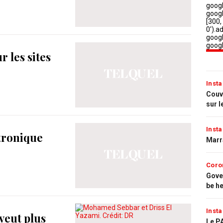
 les sites
Insta
Couvr
sur l
Insta
ctronique
Marr
Coro
Gove
be h
Insta
veut plus
Le PA