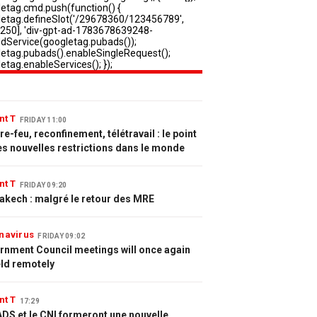
nt T
FRIDAY 11:00
e-feu, reconfinement, télétravail : le point
es nouvelles restrictions dans le monde
nt T
FRIDAY 09:20
akech : malgré le retour des MRE
navirus
FRIDAY 09:02
rnment Council meetings will once again
eld remotely
nt T
17:29
DS et le CNI formeront une nouvelle