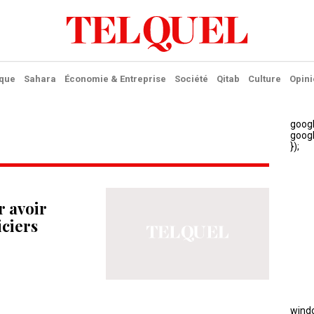
ique
Sahara
Économie & Entreprise
Société
Qitab
Culture
Opini
r avoir
iciers