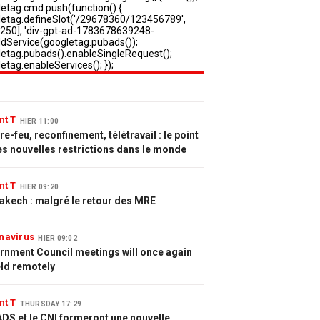
nt T
HIER 11:00
e-feu, reconfinement, télétravail : le point
es nouvelles restrictions dans le monde
nt T
HIER 09:20
akech : malgré le retour des MRE
navirus
HIER 09:02
rnment Council meetings will once again
eld remotely
nt T
THURSDAY 17:29
DS et le CNI formeront une nouvelle