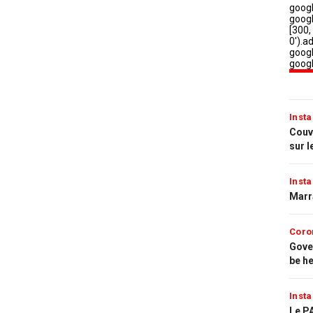
Insta
Couvr
sur l
Insta
Marr
Coro
Gove
be h
Insta
Le PA