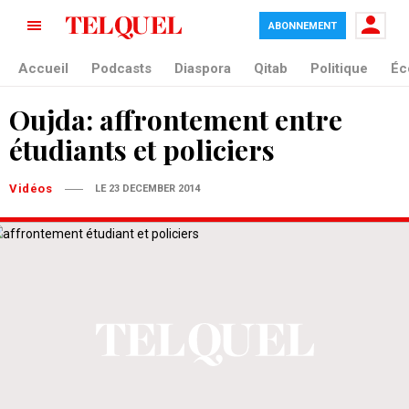
ABONNEMENT
Accueil
Podcasts
Diaspora
Qitab
Politique
Éc
Oujda: affrontement entre
étudiants et policiers
Vidéos
LE 23 DECEMBER 2014