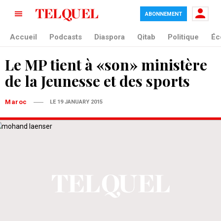
ABONNEMENT
Accueil
Podcasts
Diaspora
Qitab
Politique
Éc
Le MP tient à «son» ministère
de la Jeunesse et des sports
Maroc
LE 19 JANUARY 2015