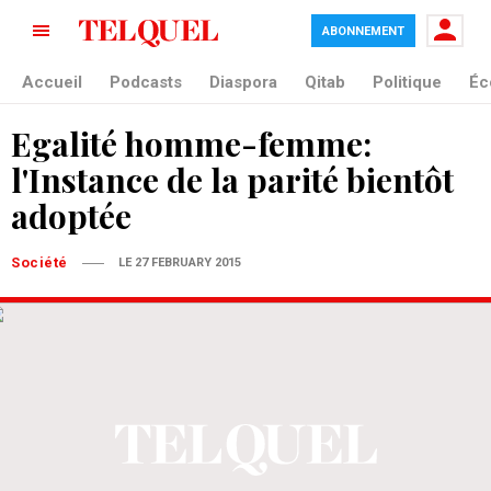
ABONNEMENT
Accueil
Podcasts
Diaspora
Qitab
Politique
Éc
Egalité homme-femme:
l'Instance de la parité bientôt
adoptée
Société
LE 27 FEBRUARY 2015