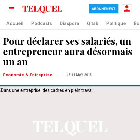
ABONNEMENT
Accueil
Podcasts
Diaspora
Qitab
Politique
Éc
Pour déclarer ses salariés, un
entrepreneur aura désormais
un an
Économie & Entreprise
LE 14 MAY 2015