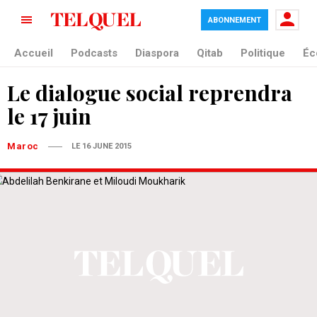
ABONNEMENT
Accueil
Podcasts
Diaspora
Qitab
Politique
Éc
Le dialogue social reprendra
le 17 juin
Maroc
LE 16 JUNE 2015