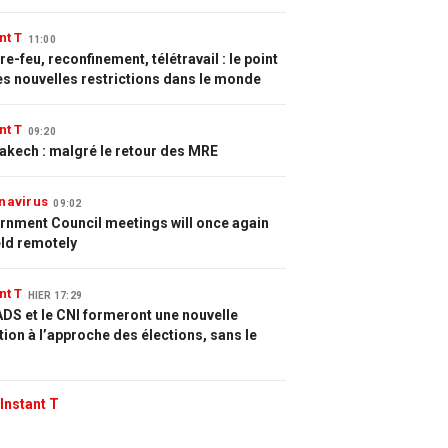
nt T
11:00
e-feu, reconfinement, télétravail : le point
es nouvelles restrictions dans le monde
nt T
09:20
akech : malgré le retour des MRE
navirus
09:02
rnment Council meetings will once again
eld remotely
nt T
HIER 17:29
DS et le CNI formeront une nouvelle
tion à l’approche des élections, sans le
Instant T