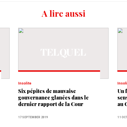
A lire aussi
Insolite
Insol
Six pépites de mauvaise
Un 
gouvernance glanées dans le
sen
dernier rapport de la Cour
au C
des Comptes
17 SEPTEMBER 2019
11 OC