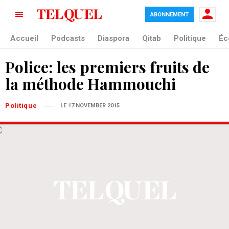
ABONNEMENT
Accueil
Podcasts
Diaspora
Qitab
Politique
Éc
Police: les premiers fruits de
la méthode Hammouchi
Politique
LE 17 NOVEMBER 2015