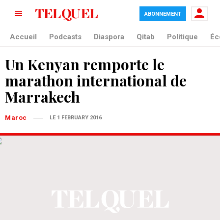
ABONNEMENT
Accueil
Podcasts
Diaspora
Qitab
Politique
Éc
Un Kenyan remporte le
marathon international de
Marrakech
Maroc
LE 1 FEBRUARY 2016