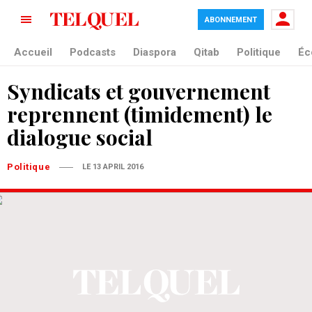
ABONNEMENT
Accueil
Podcasts
Diaspora
Qitab
Politique
Éc
Syndicats et gouvernement
reprennent (timidement) le
dialogue social
Politique
LE 13 APRIL 2016