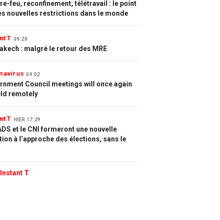
e-feu, reconfinement, télétravail : le point
es nouvelles restrictions dans le monde
nt T
09:20
akech : malgré le retour des MRE
navirus
09:02
rnment Council meetings will once again
eld remotely
nt T
HIER 17:29
DS et le CNI formeront une nouvelle
tion à l’approche des élections, sans le
Instant T