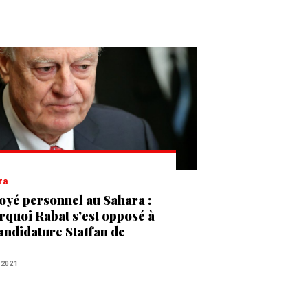
ra
oyé personnel au Sahara :
rquoi Rabat s’est opposé à
candidature Staffan de
tura
 2021