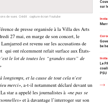
Couvr
sur l
ions de vues. Crédit : capture écran Youtube
Insta
Marr
érence de presse organisée à la Villa des Arts
dredi 27 mai, en marge de son concert, le
Coro
Gove
 Lamjarred est revenu sur les accusations de
be h
, et qui ont récemment refait surface aux États-
’est le lot de toutes les “grandes stars” de
Insta
Le PA
»
coali
PSU
à longtemps, et la cause de tout cela n’est
Dieu merci»
, a-t-il notamment déclaré devant un
 La star a appelé les journalistes à
«ne pas se
rsonnelles»
et à davantage l’interroger sur son