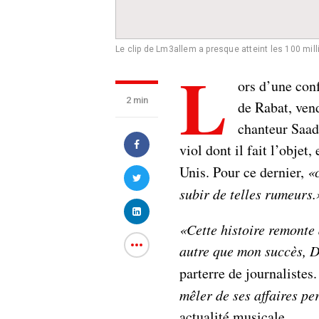
Le clip de Lm3allem a presque atteint les 100 mill
L
ors d’une conf
2 min
de Rabat, ven
chanteur Saad
viol dont il fait l’objet
Unis. Pour ce dernier,
«c
subir de telles rumeurs.
«Cette histoire remonte 
autre que mon succès, 
parterre de journalistes.
mêler de ses affaires pe
actualité musicale.