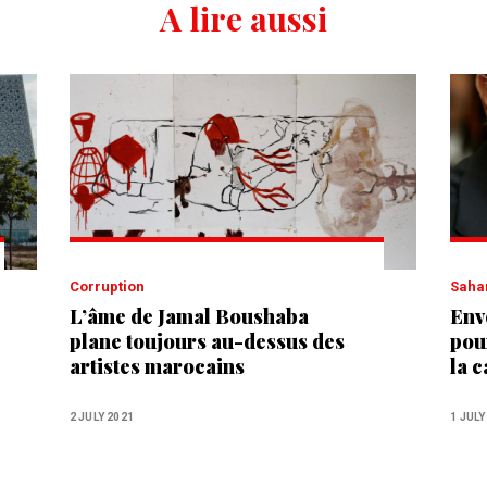
A lire aussi
Corruption
Saha
L’âme de Jamal Boushaba
Env
plane toujours au-dessus des
pou
artistes marocains
la 
Mis
2 JULY 2021
1 JULY