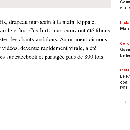
Couvr
sur l
dix, drapeau marocain à la main, kippa et
Insta
sur le crâne. Ces Juifs marocains ont été filmés
Marr
préter des chants andalous. Au moment où nous
Coro
ur vidéos, devenue rapidement virale, a été
Gove
es sur Facebook et partagée plus de 800 fois.
be h
Insta
Le PA
coali
PSU