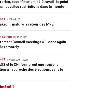
e-feu, reconfinement, télétravail : le point
es nouvelles restrictions dans le monde
nt T
HIER 09:20
akech : malgré le retour des MRE
navirus
HIER 09:02
rnment Council meetings will once again
eld remotely
nt T
THURSDAY 17:29
DS et le CNI formeront une nouvelle
tion à l’approche des élections, sans le
Instant T