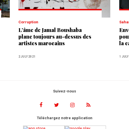
Corruption
Saha
L’âme de Jamal Boushaba
Env
plane toujours au-dessus des
pou
artistes marocains
la 
Mis
2 JULY 2021
1 JULY
Suivez-nous
Téléchargez notre application