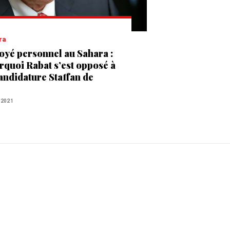
ra
oyé personnel au Sahara :
rquoi Rabat s’est opposé à
candidature Staffan de
tura
 2021