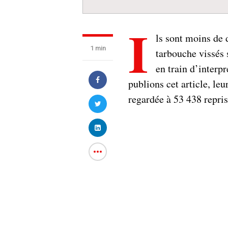
I
ls sont moins de 
1 min
tarbouche vissés 
en train d’inter
publions cet article, le
regardée à 53 438 repris