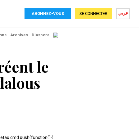
عربي
ABONNEZ-VOUS
SE CONNECTER
ons
Archives
Diaspora
réent le
dalous