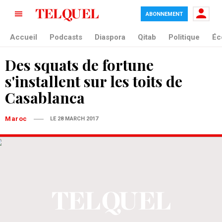
ABONNEMENT
Accueil
Podcasts
Diaspora
Qitab
Politique
Éc
Des squats de fortune
s'installent sur les toits de
Casablanca
Maroc
LE 28 MARCH 2017