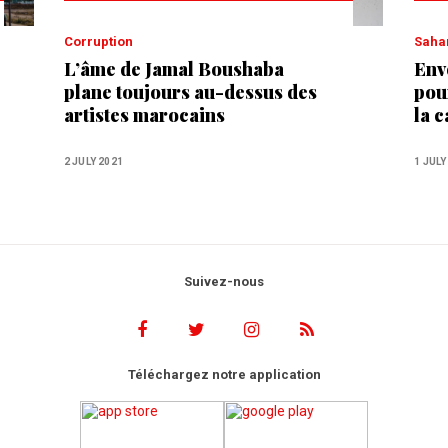
Corruption
Saha
L’âme de Jamal Boushaba
Env
plane toujours au-dessus des
pou
artistes marocains
la 
Mis
2 JULY 2021
1 JULY
Suivez-nous
Téléchargez notre application