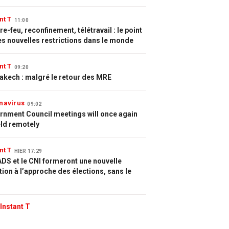
nt T
11:00
e-feu, reconfinement, télétravail : le point
es nouvelles restrictions dans le monde
nt T
09:20
akech : malgré le retour des MRE
navirus
09:02
rnment Council meetings will once again
eld remotely
nt T
HIER 17:29
DS et le CNI formeront une nouvelle
tion à l’approche des élections, sans le
Instant T