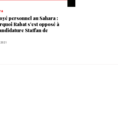
ra
oyé personnel au Sahara :
rquoi Rabat s’est opposé à
candidature Staffan de
tura
 2021