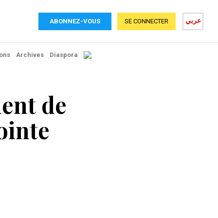
عربي
ABONNEZ-VOUS
SE CONNECTER
ons
Archives
Diaspora
ment de
ointe