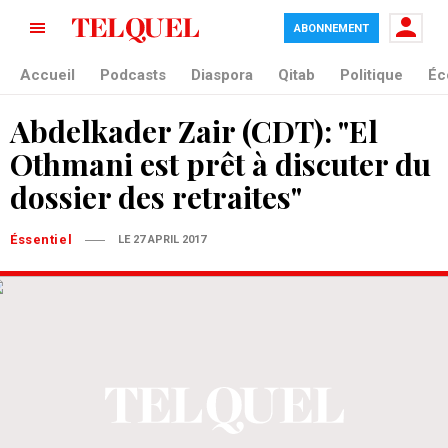
ABONNEMENT
Accueil
Podcasts
Diaspora
Qitab
Politique
Éc
Abdelkader Zair (CDT): "El
Othmani est prêt à discuter du
dossier des retraites"
Éssentiel
LE 27 APRIL 2017