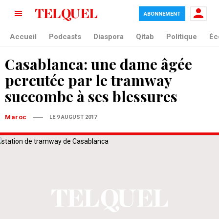
ABONNEMENT
Accueil
Podcasts
Diaspora
Qitab
Politique
Éc
Casablanca: une dame âgée
percutée par le tramway
succombe à ses blessures
Maroc
LE 9 AUGUST 2017