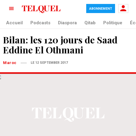
ABONNEMENT
Accueil
Podcasts
Diaspora
Qitab
Politique
Éc
Bilan: les 120 jours de Saad
Eddine El Othmani
Maroc
LE 12 SEPTEMBER 2017