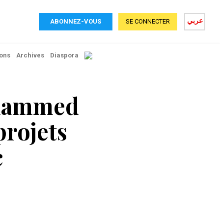
عربي
ABONNEZ-VOUS
SE CONNECTER
ons
Archives
Diaspora
ohammed
projets
c