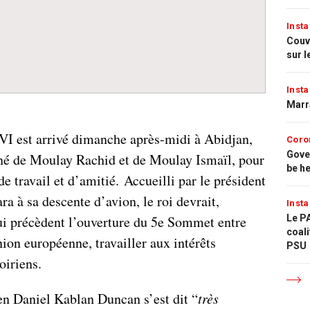
Insta
Couvr
sur l
Insta
Marr
 est arrivé dimanche après-midi à Abidjan,
Coro
Gove
é de Moulay Rachid et de Moulay Ismaïl, pour
be h
de travail et d’amitié. Accueilli par le président
ra à sa descente d’avion, le roi devrait,
Insta
ui précèdent l’ouverture du 5e Sommet entre
Le PA
coali
nion européenne, travailler aux intérêts
PSU
iriens.
ien Daniel Kablan Duncan s’est dit “
très