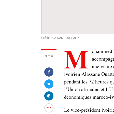
Crédit: SIA KAMBOU / AFP
M
ohammed VI
3 min
accompagn
une visite 
ivoirien Alassane Ouatta
pendant les 72 heures q
l’Union africaine et l’U
économiques maroco-ivo
Le vice-président ivoir