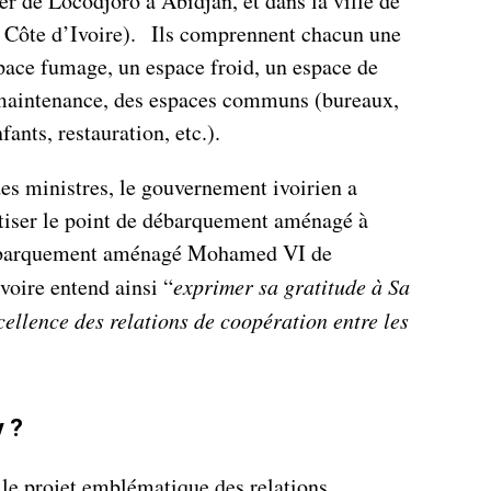
r de Locodjoro à Abidjan, et dans la ville de
 Côte d’Ivoire). Ils comprennent chacun une
space fumage, un espace froid, un espace de
 maintenance, des espaces communs (bureaux,
fants, restauration, etc.).
es ministres, le gouvernement ivoirien a
ptiser le point de débarquement aménagé à
ébarquement aménagé Mohamed VI de
voire entend ainsi “
exprimer sa gratitude à Sa
cellence des relations de coopération entre les
y ?
si le projet emblématique des relations