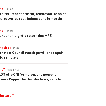
nt T
11:00
e-feu, reconfinement, télétravail : le point
es nouvelles restrictions dans le monde
nt T
09:20
akech : malgré le retour des MRE
navirus
09:02
rnment Council meetings will once again
eld remotely
nt T
HIER 17:29
DS et le CNI formeront une nouvelle
tion à l’approche des élections, sans le
Instant T