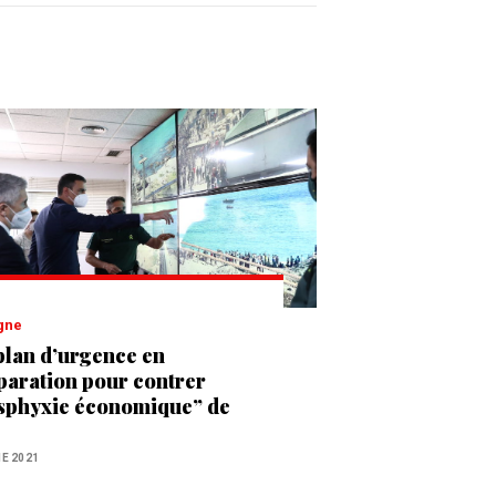
agne
plan d’urgence en
paration pour contrer
asphyxie économique” de
a et Melilia par le
oc ?
NE 2021