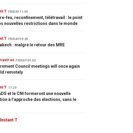
nt T
FRIDAY 11:00
e-feu, reconfinement, télétravail : le point
es nouvelles restrictions dans le monde
nt T
FRIDAY 09:20
akech : malgré le retour des MRE
navirus
FRIDAY 09:02
rnment Council meetings will once again
eld remotely
nt T
17:29
DS et le CNI formeront une nouvelle
tion à l’approche des élections, sans le
Instant T