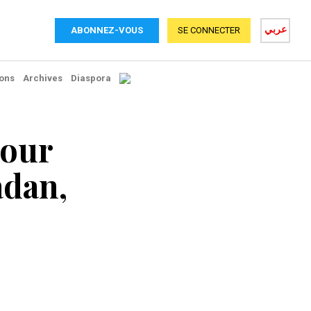
عربي
ABONNEZ-VOUS
SE CONNECTER
ons
Archives
Diaspora
pour
adan,