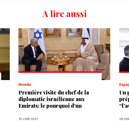
A lire aussi
Monde
Esp
Première visite du chef de la
Un 
diplomatie israélienne aux
pré
Emirats: le pourquoi d'un
“l’
rapprochement
Sebt
Mar
29 JUNE 2021
28 JU