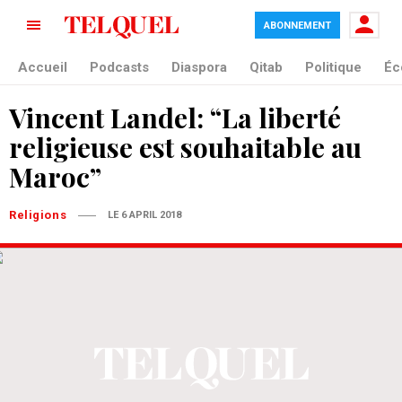
ABONNEMENT
Accueil
Podcasts
Diaspora
Qitab
Politique
Éc
Vincent Landel: “La liberté
religieuse est souhaitable au
Maroc”
Religions
LE 6 APRIL 2018