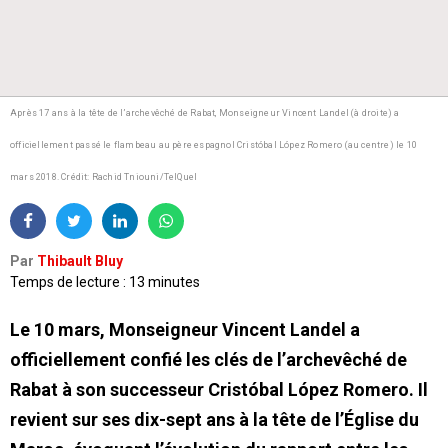
Après 17 ans à la tête de l’archevêché de Rabat, Monseigneur Vincent Landel (à droite) a
officiellement passé le flambeau au père espagnol Cristóbal López Romero (au centre) le 10
mars 2018.
Crédit: Rachid Tniouni/TelQuel
Par
Thibault Bluy
Temps de lecture : 13 minutes
Le 10 mars, Monseigneur Vincent Landel a
officiellement confié les clés de l’archevêché de
Rabat à son successeur Cristóbal López Romero. Il
revient sur ses dix-sept ans à la tête de l’Église du