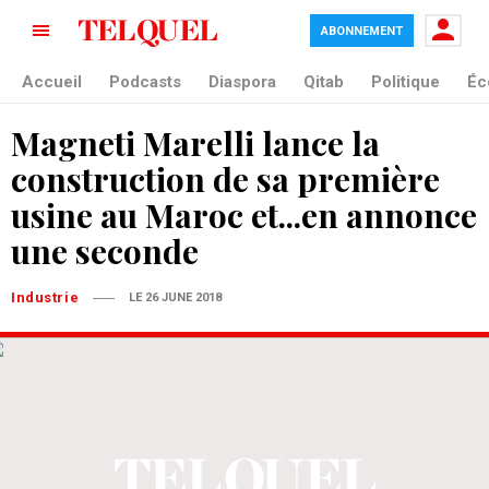
ABONNEMENT
Accueil
Podcasts
Diaspora
Qitab
Politique
Éc
Magneti Marelli lance la
construction de sa première
usine au Maroc et...en annonce
une seconde
Industrie
LE 26 JUNE 2018