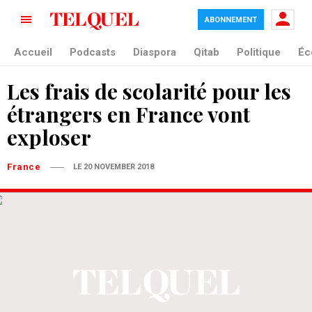
ABONNEMENT
Accueil
Podcasts
Diaspora
Qitab
Politique
Éc
Les frais de scolarité pour les
étrangers en France vont
exploser
France
LE 20 NOVEMBER 2018