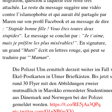
migration, question à laquelle elle reste très
attachée. Le reste du message suggère une vidéo
contre l’islamophobie et qui aurait été partagée par
Maren sur son profil Facebook et au message de dire
: “Stupide bonne fille ! Vous êtes toutes deux
stupides
“. Le message se conclut par :
“Je t’aime,
mais je préfère les plus misérables!”
. En signature,
un grand “
Mutti
” écrit en lettres rouge, qui peut se
traduire par “‘
Maman
“.
Die Polizei Ulm ermittelt derzeit weiter im Fall 
Ekel-Postkarten in Ulmer Briefkästen. Bis jetzt 
rund 30 Flyer mit den Abbildungen zweier
mutmaßlich in Marokko ermordeter Studentinne
aus Dänemark und Norwegen bei der Polizei
gemeldet worden.
https://t.co/RE5jAa3QPq
pic.twitter.com/Q1nNBfmXVi