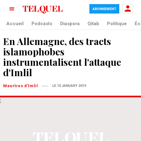
ABONNEMENT
Accueil
Podcasts
Diaspora
Qitab
Politique
Éc
En Allemagne, des tracts
islamophobes
instrumentalisent l'attaque
d'Imlil
Meurtres d'Imlil
LE 10 JANUARY 2019