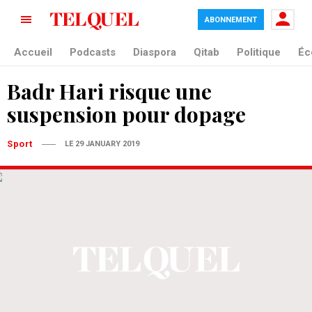
ABONNEMENT
Accueil
Podcasts
Diaspora
Qitab
Politique
Éc
Badr Hari risque une
suspension pour dopage
Sport
LE 29 JANUARY 2019