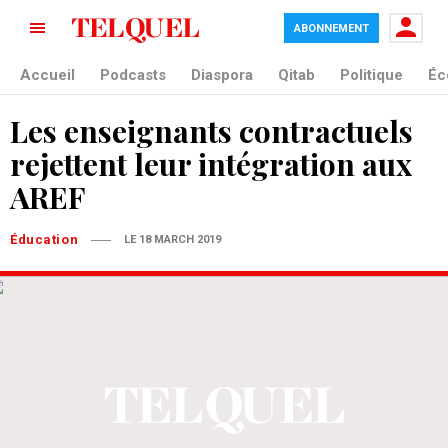
ABONNEMENT
Accueil
Podcasts
Diaspora
Qitab
Politique
Éc
Les enseignants contractuels
rejettent leur intégration aux
AREF
Éducation
LE 18 MARCH 2019