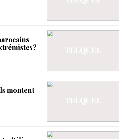
marocains
xtrémistes ?
els montent