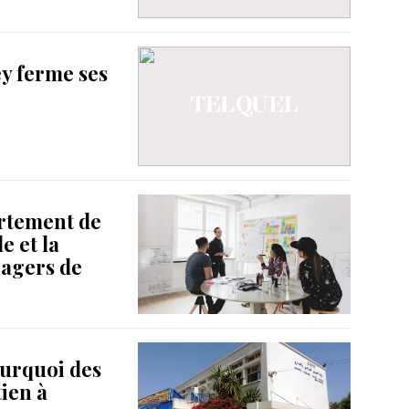
ey ferme ses
artement de
e et la
agers de
ourquoi des
ien à