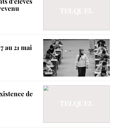
nts d'élèves
 revenu
7 au 21 mai
existence de