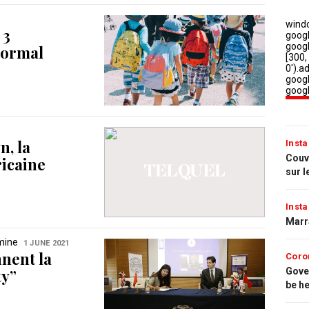
 3
normal
n, la
Insta
Couvr
icaine
sur l
Insta
Marr
mine
1 JUNE 2021
nnent la
Coro
Gove
ty”
be h