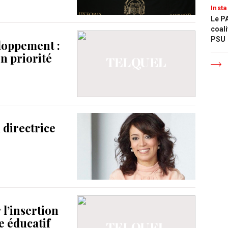
Insta
Le PA
coali
PSU
loppement :
n priorité
 directrice
l’insertion
e éducatif