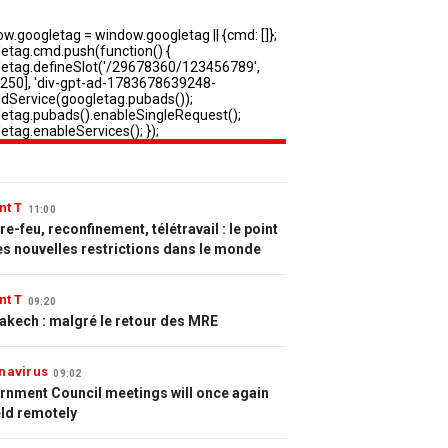
nt T
11:00
e-feu, reconfinement, télétravail : le point
es nouvelles restrictions dans le monde
nt T
09:20
akech : malgré le retour des MRE
navirus
09:02
rnment Council meetings will once again
eld remotely