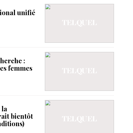
ional unifié
cherche :
 des femmes
 la
ait bientôt
nditions)