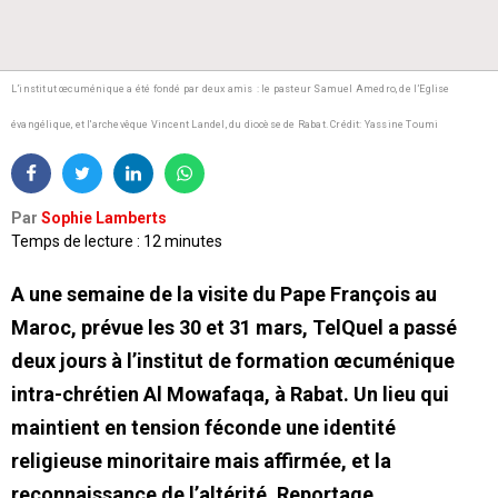
L’institut œcuménique a été fondé par deux amis : le pasteur Samuel Amedro, de l’Eglise
évangélique, et l'archevêque Vincent Landel, du diocèse de Rabat.
Crédit: Yassine Toumi
Par
Sophie Lamberts
Temps de lecture : 12 minutes
A une semaine de la visite du Pape François au
Maroc, prévue les 30 et 31 mars, TelQuel a passé
deux jours à l’institut de formation œcuménique
intra-chrétien Al Mowafaqa, à Rabat. Un lieu qui
maintient en tension féconde une identité
religieuse minoritaire mais affirmée, et la
reconnaissance de l’altérité. Reportage.