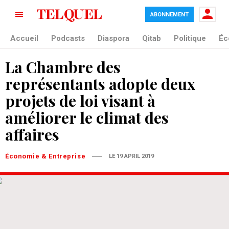
ABONNEMENT
Accueil
Podcasts
Diaspora
Qitab
Politique
Éc
La Chambre des
représentants adopte deux
projets de loi visant à
améliorer le climat des
affaires
Économie & Entreprise
LE 19 APRIL 2019