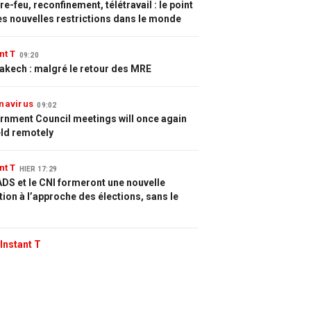
e-feu, reconfinement, télétravail : le point
es nouvelles restrictions dans le monde
nt T
09:20
akech : malgré le retour des MRE
navirus
09:02
rnment Council meetings will once again
eld remotely
nt T
HIER 17:29
DS et le CNI formeront une nouvelle
tion à l’approche des élections, sans le
Instant T