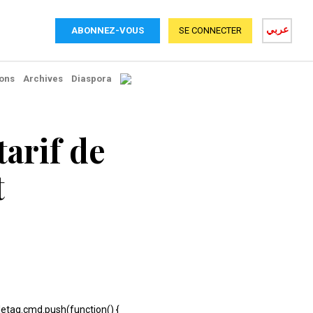
عربي
ABONNEZ-VOUS
SE CONNECTER
ons
Archives
Diaspora
arif de
t