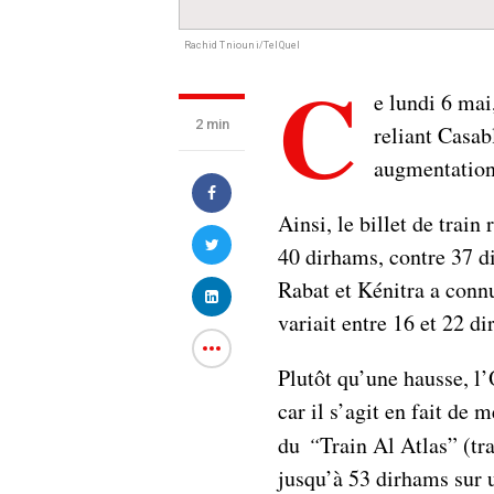
Rachid Tniouni/TelQuel
C
e lundi 6 mai
2 min
reliant Casab
augmentation
Ainsi, le billet de trai
40 dirhams, contre 37 d
Rabat et Kénitra a conn
variait entre 16 et 22 d
Plutôt qu’une hausse, l
car il s’agit en fait de 
du
“
Train Al Atlas” (tr
jusqu’à 53 dirhams sur 