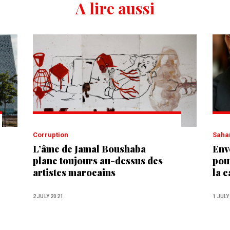
A lire aussi
Corruption
Saha
L’âme de Jamal Boushaba
Env
plane toujours au-dessus des
pou
artistes marocains
la 
Mis
2 JULY 2021
1 JULY