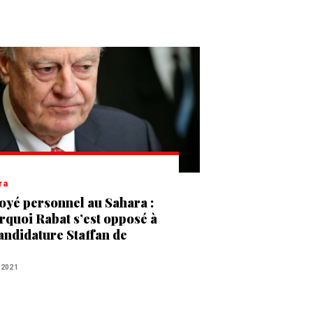
ra
oyé personnel au Sahara :
rquoi Rabat s’est opposé à
candidature Staffan de
tura
 2021