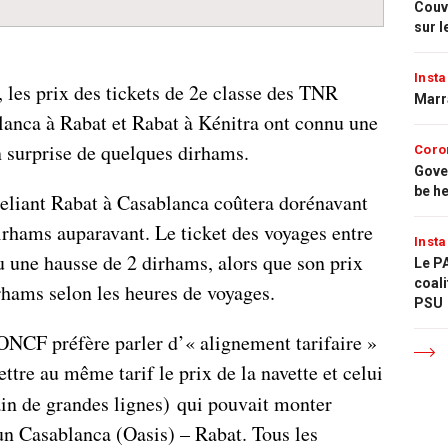
Couvr
sur l
Insta
, les prix des tickets de 2e classe des TNR
Marr
lanca à Rabat et Rabat à Kénitra ont connu une
 surprise de quelques dirhams.
Coro
Gove
be h
n reliant Rabat à Casablanca coûtera dorénavant
irhams auparavant. Le ticket des voyages entre
Insta
u une hausse de 2 dirhams, alors que son prix
Le PA
coali
irhams selon les heures de voyages.
PSU
’ONCF préfère parler d’« alignement tarifaire »
mettre au même tarif le prix de la navette et celui
ain de grandes lignes) qui pouvait monter
un Casablanca (Oasis) – Rabat. Tous les