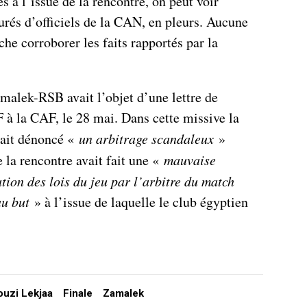
 à l’issue de la rencontre, on peut voir
ourés d’officiels de la CAN, en pleurs. Aucune
he corroborer les faits rapportés par la
malek-RSB avait l’objet d’une lettre de
 à la CAF, le 28 mai. Dans cette missive la
vait dénoncé «
un arbitrage scandaleux
»
e la rencontre avait fait une «
mauvaise
ation des lois du jeu par l’arbitre du match
 au but
» à l’issue de laquelle le club égyptien
ouzi Lekjaa
Finale
Zamalek