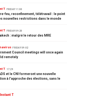
nt T
FRIDAY 11:00
e-feu, reconfinement, télétravail : le point
es nouvelles restrictions dans le monde
nt T
FRIDAY 09:20
akech : malgré le retour des MRE
navirus
FRIDAY 09:02
rnment Council meetings will once again
eld remotely
nt T
17:29
DS et le CNI formeront une nouvelle
tion à l’approche des élections, sans le
Instant T