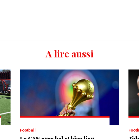
A lire aussi
Football
Foot
La CAN aura bel et bien lieu
Zida