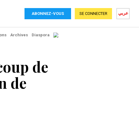
عربي
ABONNEZ-VOUS
SE CONNECTER
ons
Archives
Diaspora
 coup de
en de