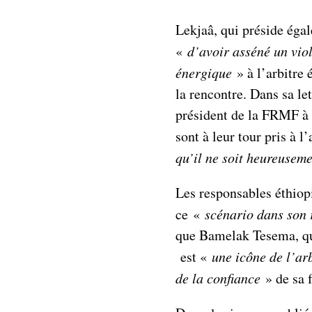
Lekjaâ, qui préside éga
«
d’avoir asséné un viol
énergique
» à l’arbitre
la rencontre. Dans sa le
président de la FRMF à l
sont à leur tour pris à l
qu’il ne soit heureuseme
Les responsables éthiopi
ce «
scénario dans son 
que Bamelak Tesema, qui
est «
une icône de l’ar
de la confiance
» de sa 