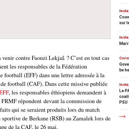
Insta
Couvr
sur l
Insta
Marr
à venir contre Faouzi Lekjaâ ? C’est en tout cas
Coro
Gove
ent les responsables de la Fédération
be h
e football (EFF) dans une lettre adressée à la
 de football (CAF). Dans cette missive publiée
Insta
’EFF
, les responsables éthiopiens demandent à
Le PA
coali
 la FRMF répondent devant la commission de
PSU
faits qui se seraient produits lors du match
e sportive de Berkane (RSB) au Zamalek lors de
oupe de la CAF, le 26 mai.