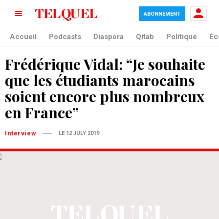
ABONNEMENT
Accueil
Podcasts
Diaspora
Qitab
Politique
Éc
Frédérique Vidal: “Je souhaite
que les étudiants marocains
soient encore plus nombreux
en France”
Interview
LE 12 JULY 2019