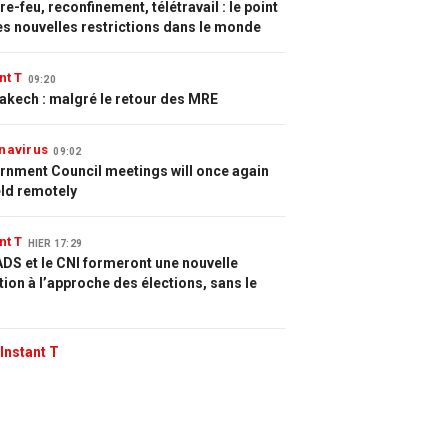
e-feu, reconfinement, télétravail : le point
es nouvelles restrictions dans le monde
nt T
09:20
akech : malgré le retour des MRE
navirus
09:02
rnment Council meetings will once again
eld remotely
nt T
HIER 17:29
DS et le CNI formeront une nouvelle
tion à l’approche des élections, sans le
Instant T