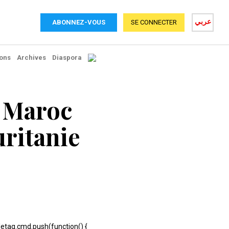
عربي
ABONNEZ-VOUS
SE CONNECTER
ons
Archives
Diaspora
e Maroc
uritanie