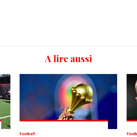
A lire aussi
Football
Foot