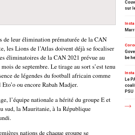
Couvr
sur l
Insta
Marr
is de leur élimination prématurée de la CAN
Coro
, les Lions de l’Atlas doivent déjà se focaliser
Gove
 Les éliminatoires de la CAN 2021 prévue au
be h
ois de septembre. Le tirage au sort s’est tenu
Insta
ésence de légendes du football africain comme
Le PA
Eto’o ou encore Rabah Madjer.
coali
PSU
age, l’équipe nationale a hérité du groupe E et
u sud, la Mauritanie, à la République
undi.
remières nations de chaque groupe se