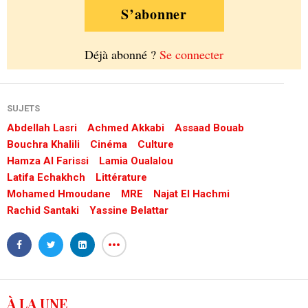
S’abonner
Déjà abonné ?
Se connecter
SUJETS
Abdellah Lasri
Achmed Akkabi
Assaad Bouab
Bouchra Khalili
Cinéma
Culture
Hamza Al Farissi
Lamia Oualalou
Latifa Echakhch
Littérature
Mohamed Hmoudane
MRE
Najat El Hachmi
Rachid Santaki
Yassine Belattar
À LA UNE