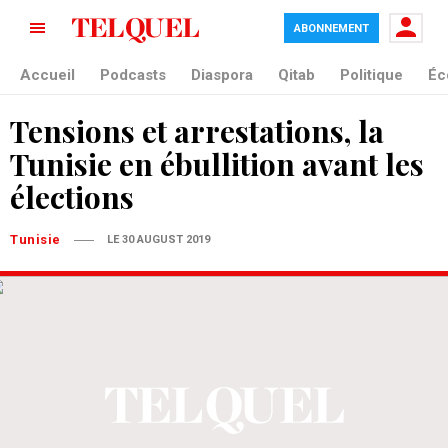
ABONNEMENT
Accueil
Podcasts
Diaspora
Qitab
Politique
Éc
Tensions et arrestations, la
Tunisie en ébullition avant les
élections
Tunisie
LE 30 AUGUST 2019