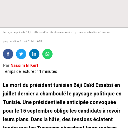
Le pays de près de 11,5 millions d’habitants a entamé un processus de déconfinement
progressif le 4 mai.
Crédit: AFP
Par
Nassim El Kerf
Temps de lecture : 11 minutes
La mort du président tunisien Béji Caïd Essebsi en
juillet dernier a chamboulé le paysage politique en
Tunisie. Une présidentielle anticipée convoquée
pour le 15 septembre oblige les candidats à revoir
leurs plans. Dans la hâte, des tensions éclatent
tandis que les Tunisiens cherchent leurs repères